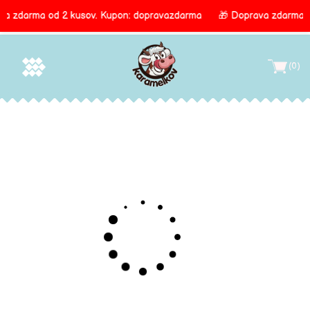
va zdarma od 2 kusov.
Kupon: dopravazdarma
🎁 Doprava zdarma o
Direkt
Hľadať
Vyhľadať
zum
(0)
Inhalt