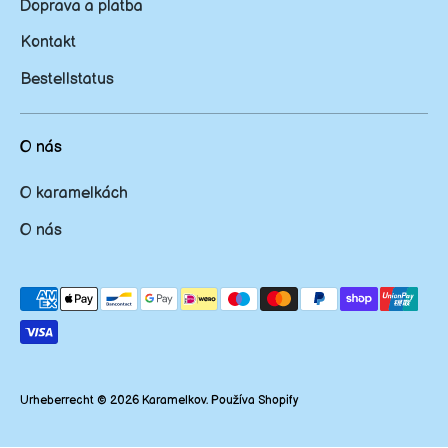
Doprava a platba
Kontakt
Bestellstatus
O nás
O karamelkách
O nás
Platobná
metóda
prijatá
Urheberrecht © 2026
Karamelkov
. Používa Shopify