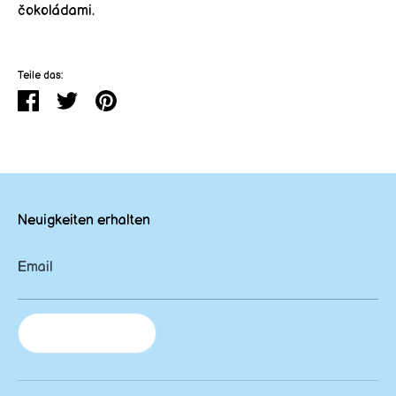
čokoládami.
Teile das:
Teilen
Zdieľať
Zdieľať
na
na
Twitteri
Pinterest
Neuigkeiten erhalten
Email
Newsletter