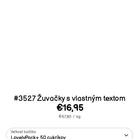
#3527 Žuvačky s vlastným textom
€16,95
Štandardná
cena
/
€67,80
/
kg
Veľkosť balíčka
LovelyPack+ 50 cukríkov