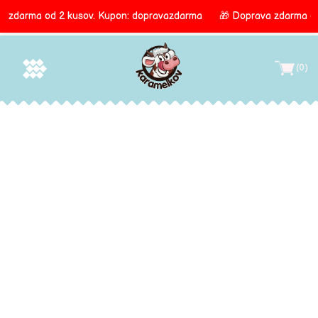
a zdarma od 2 kusov.
Kupon: dopravazdarma
🎁 Doprava zdarma od
Direkt
Hľadať
Vyhľadať
zum
(0)
Inhalt