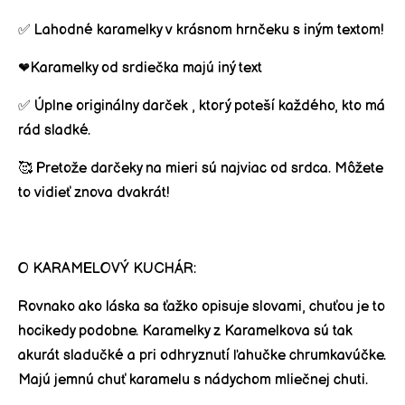
✅
Lahodné karamelky v krásnom
hrnčeku
s iným textom!
❤️Karamelky od srdiečka majú iný text
✅
Úplne originálny darček
, ktorý poteší každého, kto má
rád sladké.
🥰
Pretože darčeky na mieri sú najviac od srdca. Môžete
to vidieť znova dvakrát!
O KARAMELOVÝ KUCHÁR:
Rovnako ako láska sa ťažko opisuje slovami, chuťou je to
hocikedy podobne. Karamelky z Karamelkova sú tak
akurát sladučké a pri odhryznutí ľahučke chrumkavúčke.
Majú jemnú chuť karamelu s nádychom mliečnej chuti.