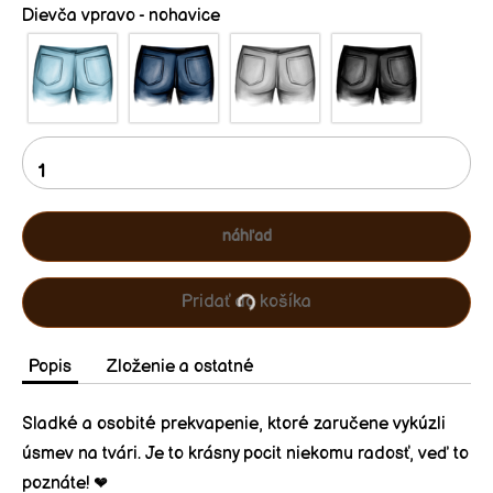
Dievča vpravo - nohavice
náhľad
Pridať do košíka
Popis
Zloženie a ostatné
Sladké a osobité prekvapenie, ktoré zaručene vykúzli
úsmev na tvári.
Je to krásny pocit niekomu radosť, veď to
poznáte! ❤️