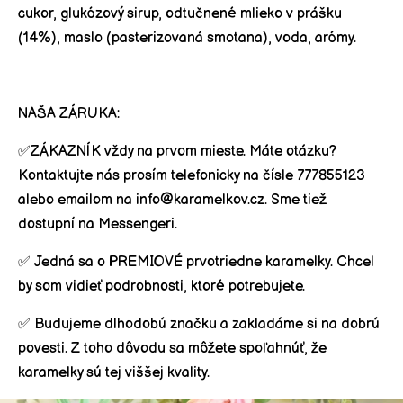
cukor, glukózový sirup, odtučnené
mlieko
v prášku
(14%),
maslo
(pasterizovaná smotana), voda, arómy.
NAŠA ZÁRUKA:
✅ZÁKAZNÍK vždy na prvom mieste.
Máte otázku?
Kontaktujte nás prosím telefonicky na čísle 777855123
alebo emailom na info@karamelkov.cz. Sme tiež
dostupní na Messengeri.
✅
Jedná sa o
PREMIOVÉ
prvotriedne karamelky. Chcel
by som vidieť podrobnosti, ktoré potrebujete.
✅
Budujeme
dlhodobú značku
a zakladáme si na dobrú
povesti. Z toho dôvodu sa môžete spoľahnúť, že
karamelky sú tej viššej kvality.