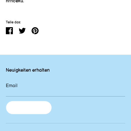
hrnčeku.
Teile das:
Teilen
Zdieľať
Zdieľať
na
na
Twitteri
Pinterest
Neuigkeiten erhalten
Email
Newsletter