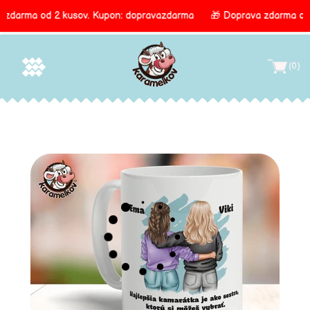
zdarma od 2 kusov.
Kupon: dopravazdarma
🎁 Doprava zdarma od 
Direkt
Hľadať
Vyhľadať
zum
(0)
Inhalt