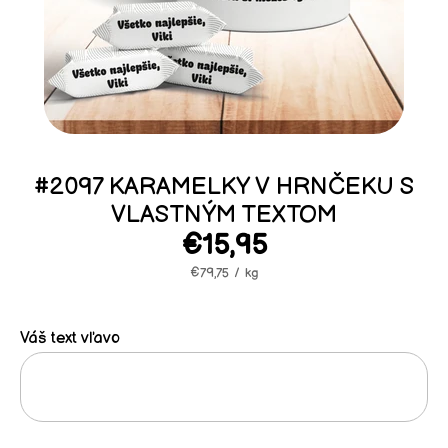
#2097 KARAMELKY V HRNČEKU S
VLASTNÝM TEXTOM
€15,95
/
€79,75
/
kg
Váš text vľavo